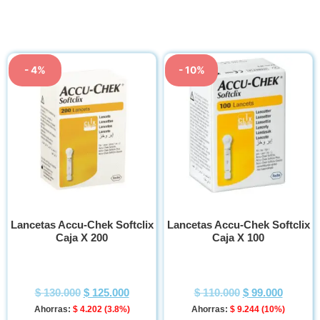
- 4%
- 10%
Lancetas Accu-Chek Softclix
Lancetas Accu-Chek Softclix
Caja X 200
Caja X 100
$
130.000
$
125.000
$
110.000
$
99.000
Ahorras:
$
4.202
(3.8%)
Ahorras:
$
9.244
(10%)