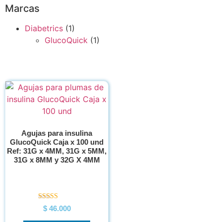
Marcas
Diabetrics
(1)
GlucoQuick
(1)
Agujas para insulina
GlucoQuick Caja x 100 und
Ref: 31G x 4MM, 31G x 5MM,
31G x 8MM y 32G X 4MM
Valorado en
$
46.000
5.00
de 5