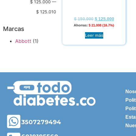
$ 125.000
—
$ 125.010
$
150.000
$
125.000
Ahorras:
$
21.008
(16.7%)
Marcas
Leer más
Abbott
(1)
Nos
Poli
Poli
Esta
3507279494
Nues