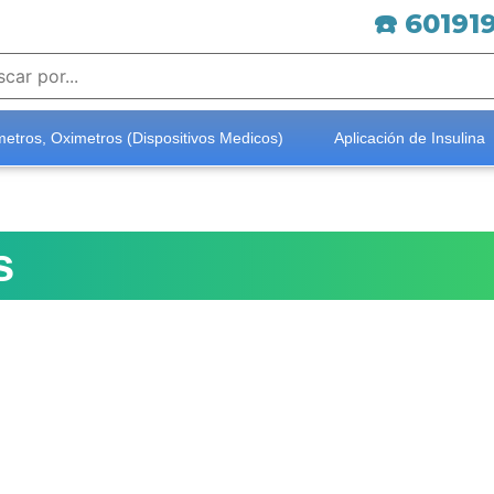
☎️ 60191
etros, Oximetros (Dispositivos Medicos)
Aplicación de Insulina
s