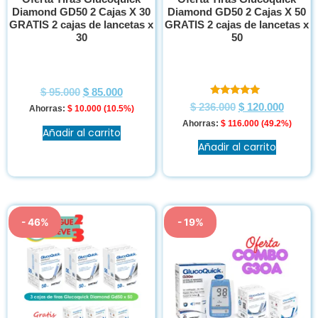
Diamond GD50 2 Cajas X 30
Diamond GD50 2 Cajas X 50
GRATIS 2 cajas de lancetas x
GRATIS 2 cajas de lancetas x
30
50
$
95.000
$
85.000
Valorado en
$
236.000
$
120.000
Ahorras:
$
10.000
(10.5%)
5.00
de 5
Ahorras:
$
116.000
(49.2%)
Añadir al carrito
Añadir al carrito
- 46%
- 19%