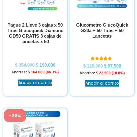
Pague 2 Lleve 3 cajas x 50
Glucometro GlucoQuick
Tiras Glucoquick Diamond
G30a + 50 Tiras + 50
GD50 GRATIS 3 cajas de
Lancetas
lancetas x 50
Valorado en
$
354.000
$
190.000
$
120.000
$
97.500
5.00
Ahorras:
$
164.000
(46.3%)
de 5
Ahorras:
$
22.500
(18.8%)
Añadir al carrito
Añadir al carrito
- 38%