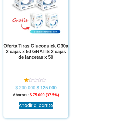
Oferta Tiras Glucoquick G30a
2 cajas x 50 GRATIS 2 cajas
de lancetas x 50
Valorado
$
200.000
$
125.000
en
1.00
Ahorras:
$
75.000
(37.5%)
de
5
Añadir al carrito