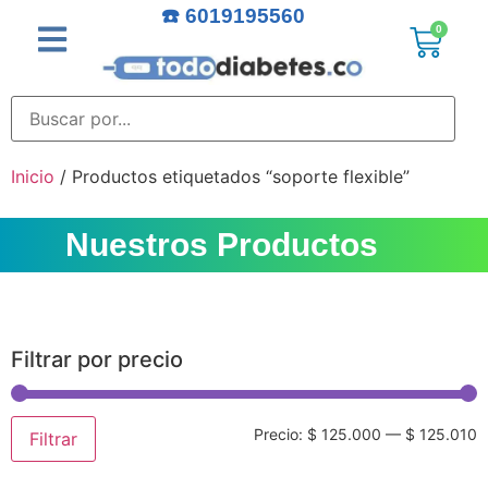
☎️ 6019195560
0
Inicio
/ Productos etiquetados “soporte flexible”
Nuestros Productos
Filtrar por precio
Precio:
$ 125.000
—
$ 125.010
Filtrar