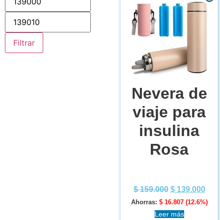
Filtrar
Nevera de
viaje para
insulina
Rosa
$
159.000
$
139.000
Ahorras:
$
16.807
(12.6%)
Leer más