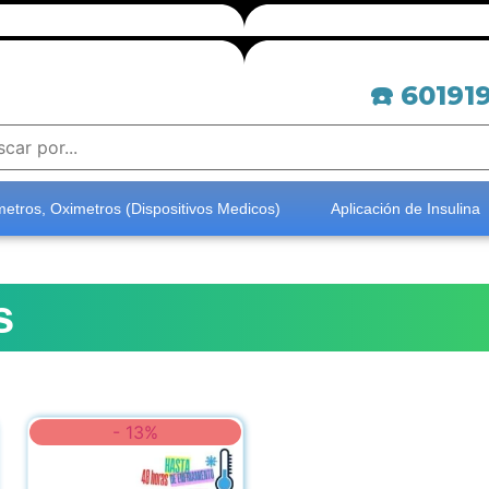
☎️ 60191
etros, Oximetros (Dispositivos Medicos)
Aplicación de Insulina
s
- 13%