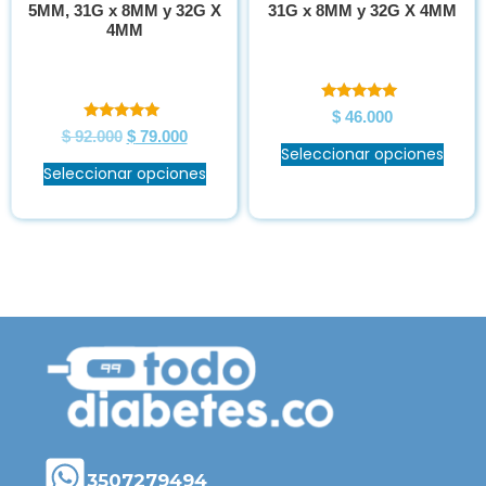
5MM, 31G x 8MM y 32G X
31G x 8MM y 32G X 4MM
4MM
Valorado en
$
46.000
5.00
Valorado en
$
92.000
$
79.000
de 5
5.00
Seleccionar opciones
de 5
Seleccionar opciones
3507279494