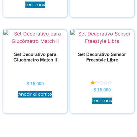
Leer más
Set Decorativo para
Set Decorativo Sensor
Glucómetro Match II
Freestyle Libre
$
15.000
Valorado
$
15.000
en
Añadir al carrito
1.00
Leer más
de
5