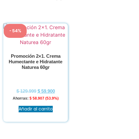
- 54%
Promoción 2×1. Crema
Humectante e Hidratante
Naturea 60gr
$
129.999
$
59.900
Ahorras:
$
58.907
(53.9%)
Añadir al carrito