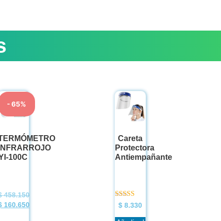
s
- 65%
TERMÓMETRO
Careta
INFRARROJO
Protectora
YI-100C
Antiempañante
$
458.150
Valorado en
$
160.650
$
8.330
5.00
de 5