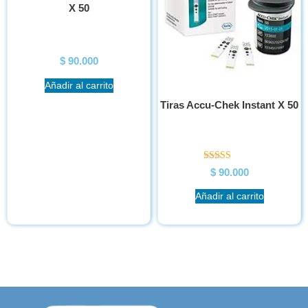
X 50
$
90.000
Añadir al carrito
Tiras Accu-Chek Instant X 50
Valorado en
$
90.000
5.00
de 5
Añadir al carrito