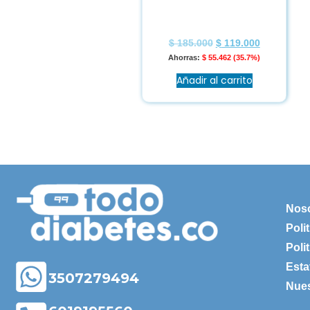
$
185.000
$
119.000
Ahorras:
$
55.462
(35.7%)
Añadir al carrito
Nos
Poli
Poli
Esta
3507279494
Nues