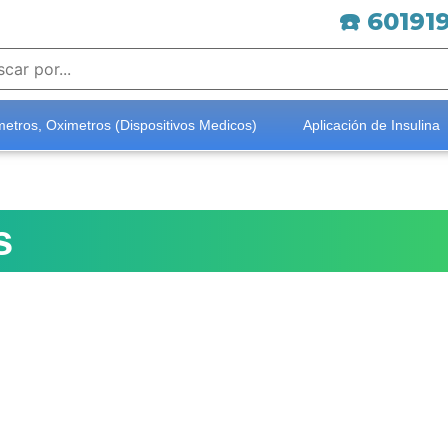
☎️ 60191
etros, Oximetros (Dispositivos Medicos)
Aplicación de Insulina
s