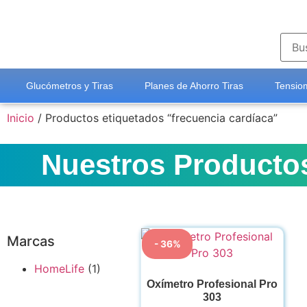
Glucómetros y Tiras
Planes de Ahorro Tiras
Tensiom
Inicio
/ Productos etiquetados “frecuencia cardíaca”
Nuestros Producto
Marcas
- 36%
HomeLife
(1)
Oxímetro Profesional Pro
303