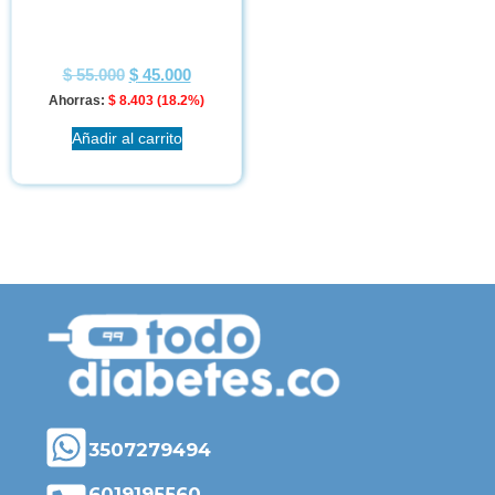
$
55.000
$
45.000
Ahorras:
$
8.403
(18.2%)
Añadir al carrito
3507279494
6019195560