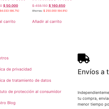
00
$
50.000
$
458.150
$
160.650
84.033
(66.7%)
Ahorras:
$
250.000
(64.9%)
l carrito
Añadir al carrito
otros
tica de privacidad
Envíos a
tica de tratamiento de datos
tuto de protección al consumidor
Independientemen
tu compra, envia
tro Blog
menor tiempo po