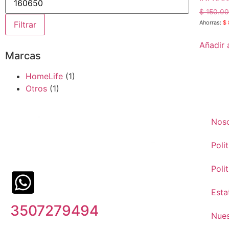
$
150.0
Ahorras:
$
Filtrar
Añadir a
Marcas
HomeLife
(1)
Otros
(1)
Nos
Poli
Poli
Esta
3507279494
Nues