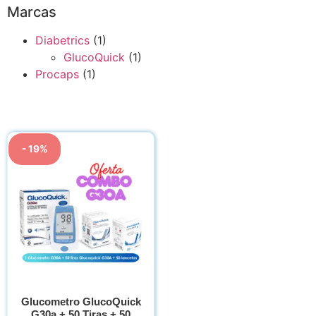
Marcas
Diabetrics
(1)
GlucoQuick
(1)
Procaps
(1)
- 19%
Glucometro GlucoQuick
G30a + 50 Tiras + 50