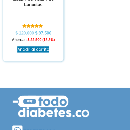
Lancetas
Valorado en
$
120.000
$
97.500
5.00
de 5
Ahorras:
$
22.500
(18.8%)
Añadir al carrito