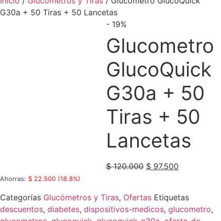
Inicio
/
Glucómetros y Tiras
/ Glucometro GlucoQuick
G30a + 50 Tiras + 50 Lancetas
- 19%
Glucometro
GlucoQuick
G30a + 50
Tiras + 50
Lancetas
Original
Current
$
120.000
$
97.500
price
price
Ahorras:
$
22.500
(18.8%)
was:
is:
Categorías
Glucómetros y Tiras
,
Ofertas
Etiquetas
$ 120.000.
$ 97.500.
descuentos
,
diabetes
,
dispositivos-medicos
,
glucometro
,
glucometros
,
glucoquick
,
glucoquick-g30a
,
oferta-de-