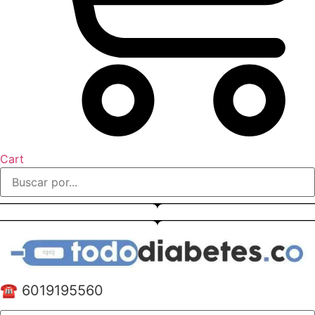
Cart
☎️ 6019195560