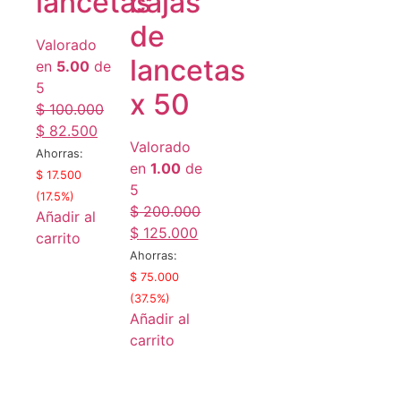
lancetas
cajas
de
Valorado
lancetas
en
5.00
de
5
x 50
$
100.000
Original
Current
$
82.500
Valorado
price
price
Ahorras:
en
1.00
de
was:
is:
$
17.500
5
$ 100.000.
$ 82.500.
(17.5%)
$
200.000
Añadir al
Original
Current
$
125.000
carrito
price
price
Ahorras:
was:
is:
$
75.000
$ 200.000.
$ 125.000.
(37.5%)
Añadir al
carrito