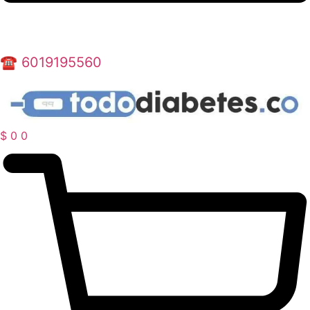
☎️ 6019195560
$
0
0