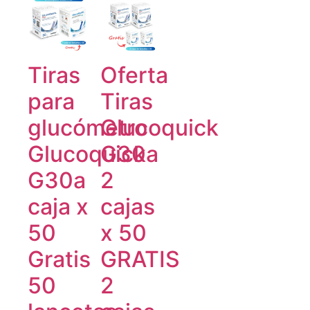
Tiras
Oferta
para
Tiras
glucómetro
Glucoquick
Glucoquick
G30a
G30a
2
caja x
cajas
50
x 50
Gratis
GRATIS
50
2