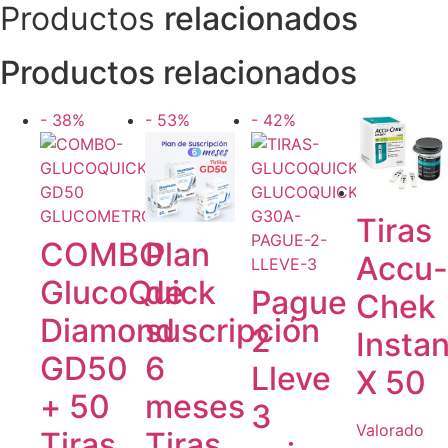
Productos
relacionados
Productos relacionados
- 38%
- 53%
- 42%
Tiras
Plan
COMBO
Accu
de
GlucoQuick
Pague
Chek
suscripción
Diamond
2
Instan
6
GD50
Lleve
X 50
meses
+ 50
3
Valorado
Tiras
Tiras