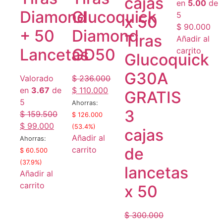
cajas
en
5.00
de
Glucoquick
Diamond
5
x 50
$
90.000
Diamond
+ 50
Tiras
Añadir al
GD50
Lancetas
carrito
Glucoquick
G30A
$
236.000
Valorado
Original
Current
$
110.000
en
3.67
de
GRATIS
price
price
5
Ahorras:
3
was:
is:
$
159.500
$
126.000
$ 236.000.
$ 110.000.
Original
Current
$
99.000
(53.4%)
cajas
price
price
Añadir al
Ahorras:
was:
is:
de
carrito
$
60.500
$ 159.500.
$ 99.000.
(37.9%)
lancetas
Añadir al
carrito
x 50
$
300.000