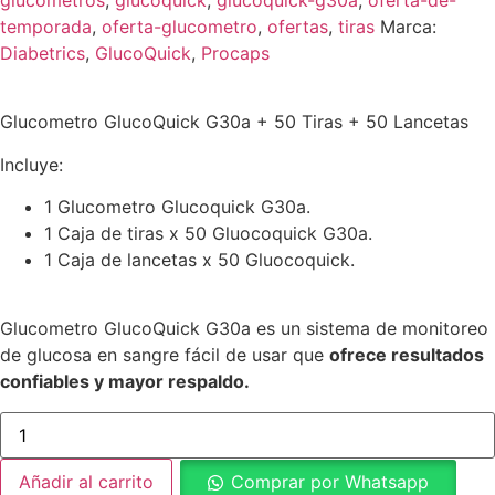
temporada
,
oferta-glucometro
,
ofertas
,
tiras
Marca:
Diabetrics
,
GlucoQuick
,
Procaps
Glucometro GlucoQuick G30a + 50 Tiras + 50 Lancetas
Incluye:
1 Glucometro Glucoquick G30a.
1 Caja de tiras x 50 Gluocoquick G30a.
1 Caja de lancetas x 50 Gluocoquick.
Glucometro GlucoQuick G30a es un sistema de monitoreo
de glucosa en sangre fácil de usar que
ofrece resultados
confiables y mayor respaldo.
Glucometro
GlucoQuick
G30a
+
Añadir al carrito
Comprar por Whatsapp
50