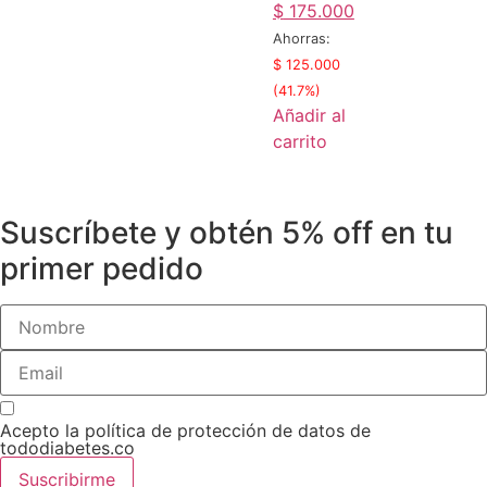
Original
Current
$
175.000
price
price
Ahorras:
was:
is:
$
125.000
$ 300.000.
$ 175.000.
(41.7%)
Añadir al
carrito
Suscríbete y obtén
5% off
en tu
primer pedido
Acepto la política de protección de datos de
tododiabetes.co
Suscribirme