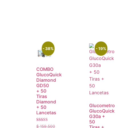
- 38%
- 19%
COMBO
GlucoQuick
Diamond
GD50
+ 50
Tiras
Diamond
Glucometro
+ 50
GlucoQuick
Lancetas
G30a +
50
Valorado
$
159.500
Tiras +