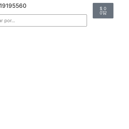
19195560
$
0
0