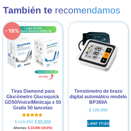
También te
recomendamos
- 19%
Tiras Diamond para
Tensiómetro de brazo
Glucómetro Glucoquick
digital automático modelo
GD50/Voice/Mini/caja x 50
BP369A
Gratis 50 lancetas
$
125.000
Valorado en
$
118.000
$
95.000
Leer más
5.00
Ahorras:
$
23.000
(19.5%)
de 5