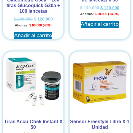
tiras Glucoquick G30a +
$
140.000
$
120.000
100 lancetas
Ahorras:
$
20.000
(14.3%)
$
200.000
$
120.000
Añadir al carrito
Ahorras:
$
80.000
(40%)
Añadir al carrito
Tiras Accu-Chek Instant X
Sensor Freestyle Libre X 1
50
Unidad