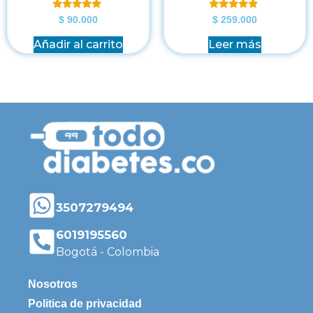
Valorado en
Valorado en
$
90.000
$
259.000
5.00
5.00
de 5
de 5
Añadir al carrito
Leer más
3507279494
6019195560
Bogotá - Colombia
Nosotros
Politica de privacidad