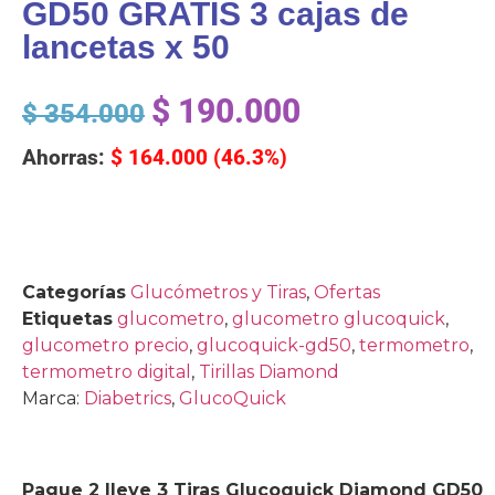
GD50 GRATIS 3 cajas de
lancetas x 50
$
190.000
$
354.000
Ahorras:
$
164.000
(46.3%)
Categorías
Glucómetros y Tiras
,
Ofertas
Etiquetas
glucometro
,
glucometro glucoquick
,
glucometro precio
,
glucoquick-gd50
,
termometro
,
termometro digital
,
Tirillas Diamond
Marca:
Diabetrics
,
GlucoQuick
Pague 2 lleve 3 Tiras Glucoquick Diamond GD50