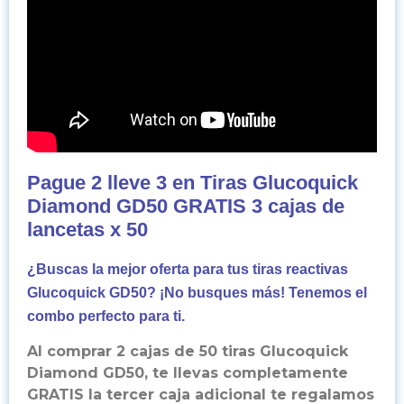
Pague 2 lleve 3 en Tiras Glucoquick
Diamond GD50 GRATIS 3 cajas de
lancetas x 50
¿Buscas la mejor oferta para tus tiras reactivas
Glucoquick GD50?
¡No busques más! Tenemos el
combo perfecto para ti.
Al comprar 2 cajas de 50 tiras Glucoquick
Diamond GD50, te llevas completamente
GRATIS la tercer caja adicional te regalamos