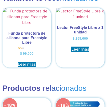
Lector FreeStyle Libre x 1
unidad
Funda protectora de
silicona para Freestyle
$
259.000
Libre
Leer más
Valorado
$
99.000
en
1.00
de
Leer más
5
Productos
relacionados
- 18%
- 18%