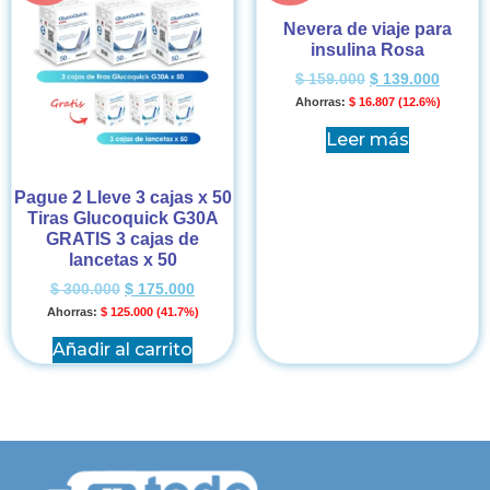
Nevera de viaje para
insulina Rosa
$
159.000
$
139.000
Ahorras:
$
16.807
(12.6%)
Leer más
Pague 2 Lleve 3 cajas x 50
Tiras Glucoquick G30A
GRATIS 3 cajas de
lancetas x 50
$
300.000
$
175.000
Ahorras:
$
125.000
(41.7%)
Añadir al carrito