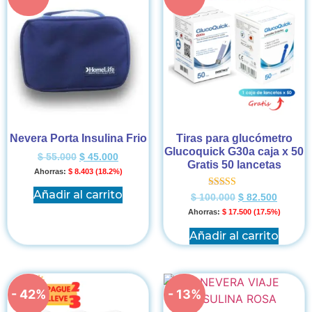
Nevera Porta Insulina Frio
Tiras para glucómetro
Glucoquick G30a caja x 50
$
55.000
$
45.000
Gratis 50 lancetas
Ahorras:
$
8.403
(18.2%)
Añadir al carrito
Valorado en
$
100.000
$
82.500
5.00
Ahorras:
$
17.500
(17.5%)
de 5
Añadir al carrito
- 42%
- 13%