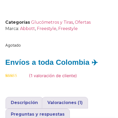
Categorías
Glucómetros y Tiras
,
Ofertas
Marca:
Abbott
,
Freestyle
,
Freestyle
Agotado
Envíos a toda Colombia ✈️
(
1
valoración de cliente)
Valorado
1
5.00
sobre 5
basado en
puntuación
de cliente
Descripción
Valoraciones (1)
Preguntas y respuestas