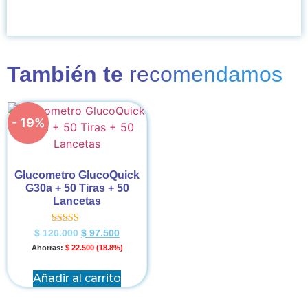
También te
recomendamos
- 19%
Glucometro GlucoQuick
G30a + 50 Tiras + 50
Lancetas
Valorado en
$
120.000
$
97.500
5.00
Ahorras:
$
22.500
(18.8%)
de 5
Añadir al carrito