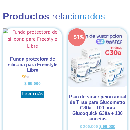
Productos
relacionados
- 51%
Funda protectora de
silicona para Freestyle
Libre
Valorado
$
99.000
en
1.00
Leer más
de
Plan de suscripción anual
5
de Tiras para Glucometro
G30a _ 100 tiras
Glucoquick G30a + 100
lancetas
$
200.000
$
99.000