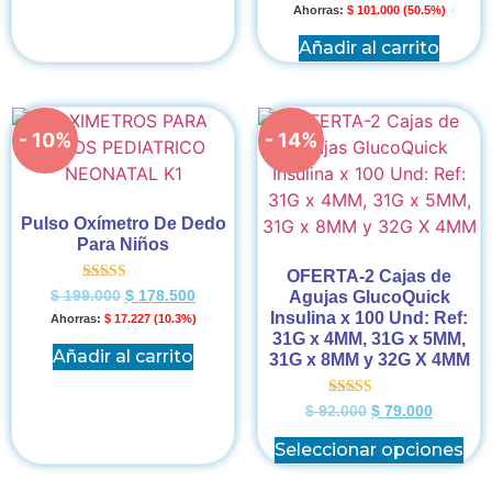
Ahorras:
$
101.000
(50.5%)
Añadir al carrito
- 10%
- 14%
Pulso Oxímetro De Dedo
Para Niños
OFERTA-2 Cajas de
Valorado en
Agujas GlucoQuick
$
199.000
$
178.500
5.00
Insulina x 100 Und: Ref:
Ahorras:
$
17.227
(10.3%)
de 5
31G x 4MM, 31G x 5MM,
Añadir al carrito
31G x 8MM y 32G X 4MM
Valorado en
$
92.000
$
79.000
5.00
de 5
Seleccionar opciones