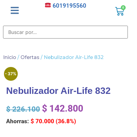
6019195560
0
Inicio
/
Ofertas
/ Nebulizador Air-Life 832
- 37%
Nebulizador Air-Life 832
$
142.800
$
226.100
Ahorras:
$
70.000
(36.8%)